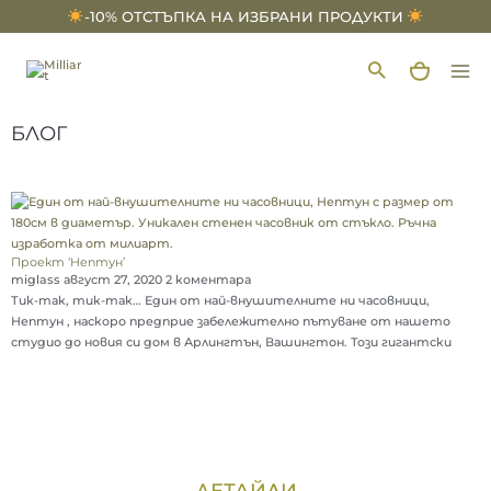
Skip
-10% ОТСТЪПКА НА ИЗБРАНИ ПРОДУКТИ
to
MAI
content
MEN
БЛОГ
Проект ‘Нептун’
miglass
август 27, 2020
2 коментара
Тик-так, тик-так… Един от най-внушителните ни часовници,
Нептун , наскоро предприе забележително пътуване от нашето
студио до новия си дом в Арлингтън, Вашингтон. Този гигантски
ДЕТАЙЛИ